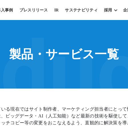
導入事例
プレスリリース
IR
サステナビリティ
採用
企
duc
製品・サービス一覧
ている現在ではサイト制作者、マーケティング担当者にとって
、ビッグデータ・AI（人工知能）など最新の技術を駆使し
ャッチコピー等の変更をおこなえるよう、直観的に解決策を導