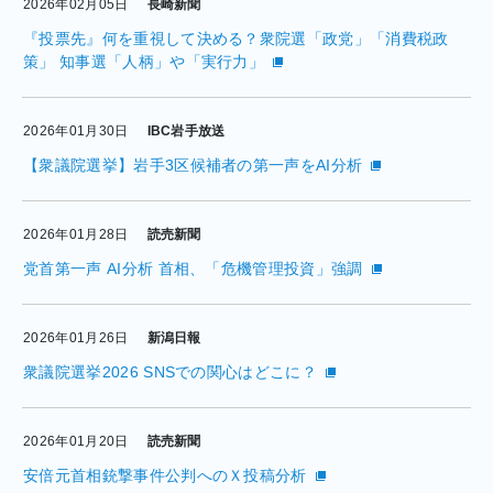
2026年02月05日
長崎新聞
『投票先』何を重視して決める？衆院選「政党」「消費税政
策」 知事選「人柄」や「実行力」
2026年01月30日
IBC岩手放送
【衆議院選挙】岩手3区候補者の第一声をAI分析
2026年01月28日
読売新聞
党首第一声 AI分析 首相、「危機管理投資」強調
2026年01月26日
新潟日報
衆議院選挙2026 SNSでの関心はどこに？
2026年01月20日
読売新聞
安倍元首相銃撃事件公判へのＸ投稿分析