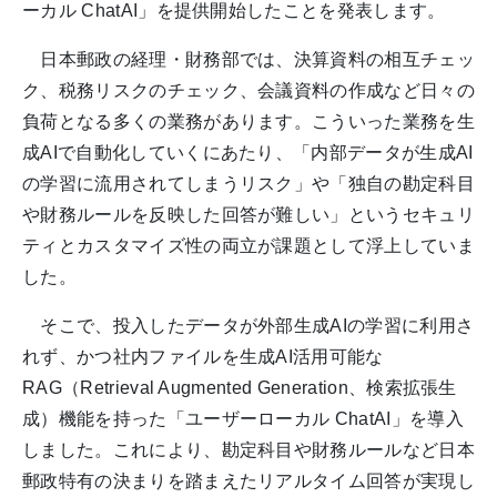
ーカル ChatAI」を提供開始したことを発表します。
日本郵政の経理・財務部では、決算資料の相互チェッ
ク、税務リスクのチェック、会議資料の作成など日々の
負荷となる多くの業務があります。こういった業務を生
成AIで自動化していくにあたり、「内部データが生成AI
の学習に流用されてしまうリスク」や「独自の勘定科目
や財務ルールを反映した回答が難しい」というセキュリ
ティとカスタマイズ性の両立が課題として浮上していま
した。
そこで、投入したデータが外部生成AIの学習に利用さ
れず、かつ社内ファイルを生成AI活用可能な
RAG（Retrieval Augmented Generation、検索拡張生
成）機能を持った「ユーザーローカル ChatAI」を導入
しました。これにより、勘定科目や財務ルールなど日本
郵政特有の決まりを踏まえたリアルタイム回答が実現し