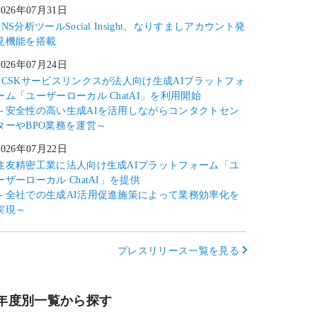
2026年07月31日
SNS分析ツールSocial Insight、なりすましアカウント発
見機能を搭載
2026年07月24日
SCSKサービスリンクスが法人向け生成AIプラットフォ
ーム「ユーザーローカル ChatAI」を利用開始
～安全性の高い生成AIを活用しながらコンタクトセン
ターやBPO業務を運営～
2026年07月22日
住友精密工業に法人向け生成AIプラットフォーム「ユ
ーザーローカル ChatAI」を提供
～全社での生成AI活用促進施策によって業務効率化を
実現～
プレスリリース一覧を見る
年度別一覧から探す