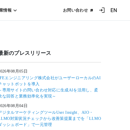
業情報
お問い合わせ
ログイン
EN
最新のプレスリリース
2026年08月05日
JFEエンジニアリング株式会社がユーザーローカルのAI
チャットボットを導入
～専用サイトの問い合わせ対応に生成AIを活用し、柔
軟な回答と業務効率化を実現～
2026年08月04日
デジタルマーケティングツールUser Insight、AIO・
LLMO対策状況チェックから改善策提案までを「LLMO
ダッシュボード」で一元管理