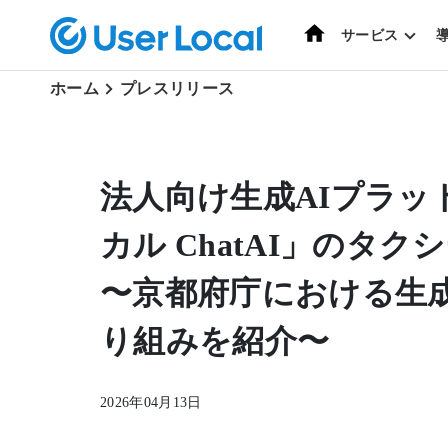
ホーム
サービス
ホーム
プレスリリース
法人向け生成AIプラッ
カル ChatAI」のタ
〜京都府庁における生成
り組みを紹介〜
2026年04月13日