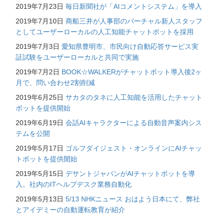
2019年7月23日
毎日新聞社が「AIコメントシステム」を導入
2019年7月10日
商船三井が人事部のバーチャル新人スタッフ
としてユーザーローカルの人工知能チャットボットを採用
2019年7月3日
愛知県豊明市、市民向け自動応答サービス実
証試験をユーザーローカルと共同で実施
2019年7月2日
BOOK☆WALKERがチャットボット導入後2ヶ
月で、問い合わせ2割削減
2019年6月25日
サカタのタネに人工知能を活用したチャット
ボットを提供開始
2019年6月19日
会話AIキャラクターによる自動音声案内シス
テムを公開
2019年5月17日
ゴルフダイジェスト・オンラインにAIチャッ
トボットを提供開始
2019年5月15日
デサントジャパンがAIチャットボットを導
入。社内のITヘルプデスク業務自動化
2019年5月13日
5/13 NHKニュース おはよう日本にて、弊社
とアイデミーの自動運転教育が紹介